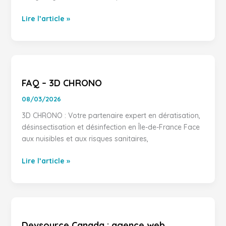
Lire l’article »
FAQ
–
FAQ – 3D CHRONO
3D
CHRONO
08/03/2026
3D CHRONO : Votre partenaire expert en dératisation,
désinsectisation et désinfection en Île-de-France Face
aux nuisibles et aux risques sanitaires,
Lire l’article »
Devsource
Canada
Devsource Canada : agence web,
: