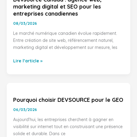
marketing digital et SEO pour les
agence
entreprises canadiennes
web,
marketing
08/03/2026
digital
Le marché numérique canadien évolue rapidement.
et
Entre création de site web, référencement naturel,
SEO
marketing digital et développement sur mesure, les
pour
les
Lire l’article »
entreprises
canadiennes
Pourquoi
choisir
Pourquoi choisir DEVSOURCE pour le GEO
DEVSOURCE
pour
06/03/2026
le
Aujourd’hui, les entreprises cherchent à gagner en
GEO
visibilité sur internet tout en construisant une présence
solide et durable. Dans ce