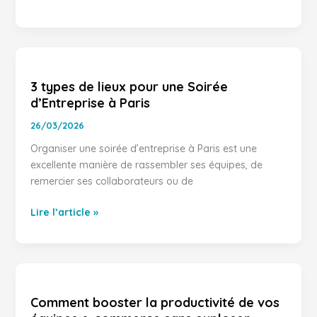
3
types
3 types de lieux pour une Soirée
de
d’Entreprise à Paris
lieux
pour
26/03/2026
une
Organiser une soirée d’entreprise à Paris est une
Soirée
excellente manière de rassembler ses équipes, de
d’Entreprise
remercier ses collaborateurs ou de
à
Paris
Lire l’article »
Comment
booster
Comment booster la productivité de vos
la