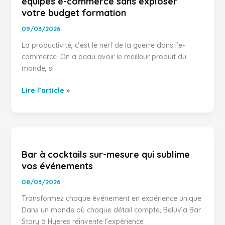
équipes e-commerce sans exploser
productivité
votre budget formation
de
vos
09/03/2026
équipes
La productivité, c’est le nerf de la guerre dans l’e-
e-
commerce. On a beau avoir le meilleur produit du
commerce
monde, si
sans
exploser
Lire l’article »
votre
budget
formation
Bar
à
Bar à cocktails sur-mesure qui sublime
cocktails
vos événements
sur-
mesure
08/03/2026
qui
Transformez chaque événement en expérience unique
sublime
Dans un monde où chaque détail compte, Beluvìa Bar
vos
Story à Hyeres réinvente l’expérience
événements