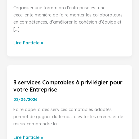
Formation
Organiser une formation d’entreprise est une
d’Entreprise
excellente manière de faire monter les collaborateurs
en compétences, d’améliorer la cohésion d’équipe et
[…]
Lire l’article »
3
services
3 services Comptables à privilégier pour
Comptables
votre Entreprise
à
privilégier
02/06/2026
pour
Faire appel à des services comptables adaptés
votre
permet de gagner du temps, d’éviter les erreurs et de
Entreprise
mieux comprendre la
Lire l’article »