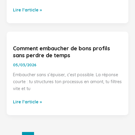
Lire l’article »
Comment
embaucher
Comment embaucher de bons profils
de
sans perdre de temps
bons
profils
05/03/2026
sans
Embaucher sans s’épuiser, c’est possible. La réponse
perdre
courte : tu structures ton processus en amont, tu filtres
de
vite et tu
temps
Lire l’article »