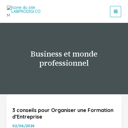
Aller
au
contenu
Business et monde
professionnel
3
conseils
3 conseils pour Organiser une Formation
pour
d’Entreprise
Organiser
une
02/06/2026