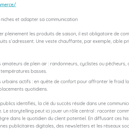
mmerce/
es niches et adapter sa communication
er pleinement les produits de saison, il est obligatoire de c
uits s’adressent. Une veste chauffante, par exemple, cible p
 amateurs de plein air : randonneurs, cyclistes ou pêcheurs, 
s températures basses.
 urbains actifs : en quête de confort pour affronter le froid l
placements quotidiens.
 publics identifiés, la clé du succès réside dans une communic
e. Le storytelling peut ici jouer un rôle central : raconter com
ègre dans le quotidien du client potentiel. En diffusant ces his
s publicitaires digitales, des newsletters et les réseaux soc