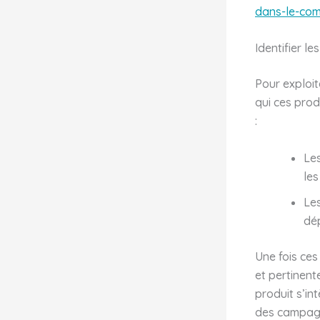
dans-le-co
Identifier l
Pour exploit
qui ces prod
:
Les
le
Les
dé
Une fois ces
et pertinent
produit s’int
des campagne