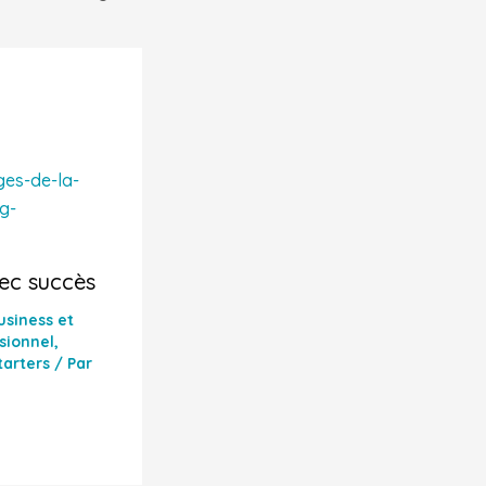
ec succès
usiness et
sionnel
,
tarters
/ Par