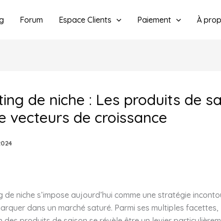
g
Forum
Espace Clients
Paiement
À pro
ing de niche : Les produits de s
 vecteurs de croissance
2024
g de niche s’impose aujourd’hui comme une stratégie incont
arquer dans un marché saturé. Parmi ses multiples facettes,
on des produits de saison se révèle être un levier particulière