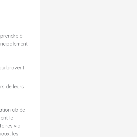
omprendre à
rincipalement
qui bravent
ors de leurs
ation ciblée
ment le
toires via
iaux, les