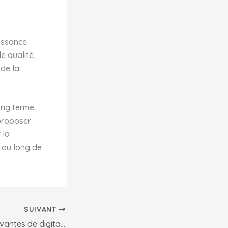
oissance
e qualité,
de la
long terme
proposer
 la
 au long de
SUIVANT
Les initiatives innovantes de digitalisation en Afrique : Un nouveau souffle pour le développement