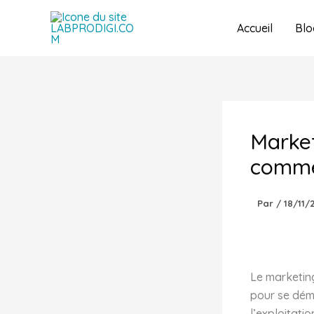
Aller
au
Accueil
Blo
contenu
Market
comme
Par
/
18/11/
Le marketin
pour se dém
l’exploitati