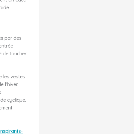
pide.
és par des
rentrée
té de toucher
e les vestes
 l’hiver.
x
de cyclique,
lement
nspirants-