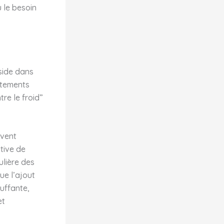
 le besoin
side dans
êtements
re le froid”
uvent
ative de
ulière des
ue l’ajout
uffante,
et