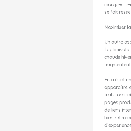
marques peu
se fait ressen
Maximiser la
Un autre asp
l’optimisati
chauds hiver
augmentent d
En créant un
apparaître e
trafic organ
pages produi
de liens int
bien référen
d’expérience 