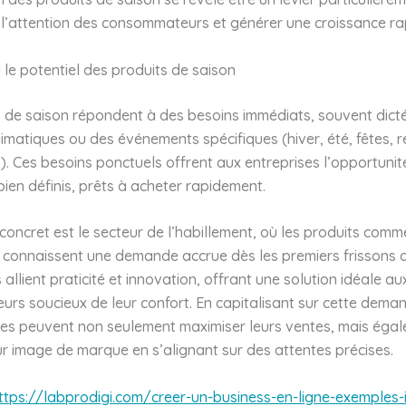
 l’attention des consommateurs et générer une croissance ra
le potentiel des produits de saison
s de saison répondent à des besoins immédiats, souvent dict
limatiques ou des événements spécifiques (hiver, été, fêtes, 
c.). Ces besoins ponctuels offrent aux entreprises l’opportuni
bien définis, prêts à acheter rapidement.
oncret est le secteur de l’habillement, où les produits comm
connaissent une demande accrue dès les premiers frissons de
 allient praticité et innovation, offrant une solution idéale au
s soucieux de leur confort. En capitalisant sur cette deman
ises peuvent non seulement maximiser leurs ventes, mais éga
ur image de marque en s’alignant sur des attentes précises.
ttps://labprodigi.com/creer-un-business-en-ligne-exemples-i