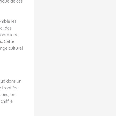
mique de ces
omble les
le, des
rontaliers
s. Cette
nge culturel
loyé dans un
e frontière
iques, on
 chiffre