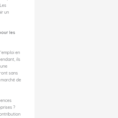
 Les
ir un
pour les
l’emploi en
endant, ils
 une
eront sans
u marché de
iences
prises ?
ontribution