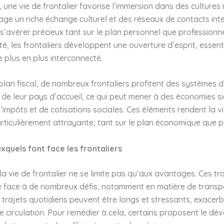
 une vie de frontalier favorise l’immersion dans des cultures 
ge un riche échange culturel et des réseaux de contacts int
s’avérer précieux tant sur le plan personnel que professionn
ité, les frontaliers développent une ouverture d’esprit, essent
 plus en plus interconnecté.
e plan fiscal, de nombreux frontaliers profitent des systèmes d
e leur pays d’accueil, ce qui peut mener à des économies sig
’impôts et de cotisations sociales. Ces éléments rendent la v
articulièrement attrayante, tant sur le plan économique que p
uxquels font face les frontaliers
a vie de frontalier ne se limite pas qu’aux avantages. Ces tra
re face à de nombreux défis, notamment en matière de transp
s trajets quotidiens peuvent être longs et stressants, exacerb
e circulation. Pour remédier à cela, certains proposent le d