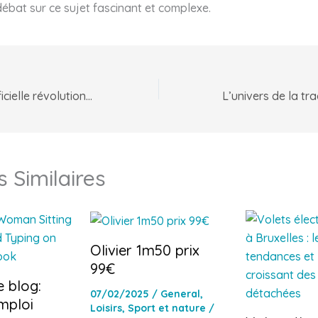
 débat sur ce sujet fascinant et complexe.
L’intelligence artificielle révolutionne la santé connectée et le diagnostic médical
s Similaires
Olivier 1m50 prix
99€
e blog:
07/02/2025
/
General
,
mploi
Loisirs
,
Sport et nature
/