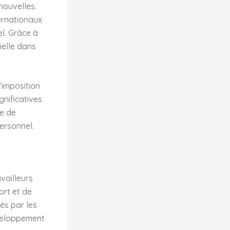
nouvelles.
ernationaux
el. Grâce à
ielle dans
’imposition
nificatives
ie de
ersonnel.
vailleurs
ort et de
és par les
éveloppement