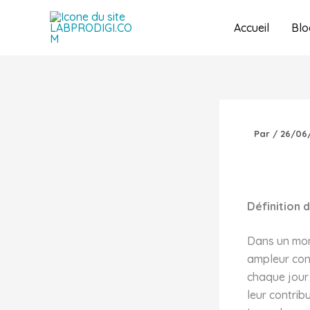
Aller
au
Accueil
Blo
contenu
Par
/
26/06
Définition 
Dans un mon
ampleur cons
chaque jour 
leur contrib