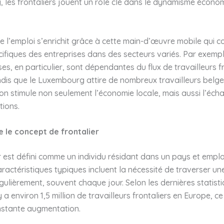
 les frontaliers jouent un rôle clé dans le dynamisme écono
 l’emploi s’enrichit grâce à cette main-d’œuvre mobile qui c
ifiques des entreprises dans des secteurs variés. Par exemp
ses, en particulier, sont dépendantes du flux de travailleurs f
ndis que le Luxembourg attire de nombreux travailleurs belge
on stimule non seulement l’économie locale, mais aussi l’écha
tions.
le concept de frontalier
r est défini comme un individu résidant dans un pays et emp
aractéristiques typiques incluent la nécessité de traverser un
gulièrement, souvent chaque jour. Selon les dernières statist
y a environ 1,5 million de travailleurs frontaliers en Europe, ce
nstante augmentation.