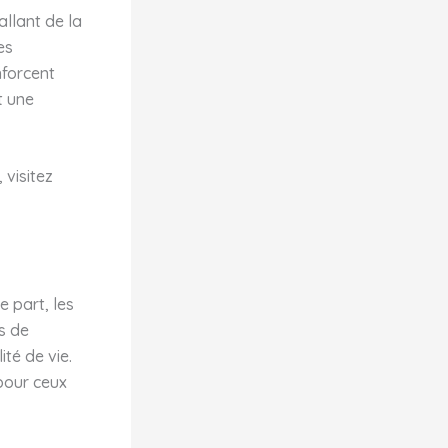
allant de la
es
nforcent
t une
 visitez
e part, les
s de
ité de vie.
 pour ceux