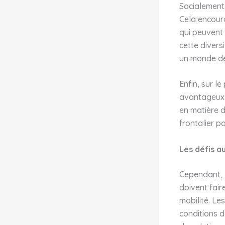
Socialement,
Cela encoura
qui peuvent 
cette divers
un monde de
Enfin, sur l
avantageux d
en matière d
frontalier p
Les défis a
Cependant, l
doivent fai
mobilité. Le
conditions d