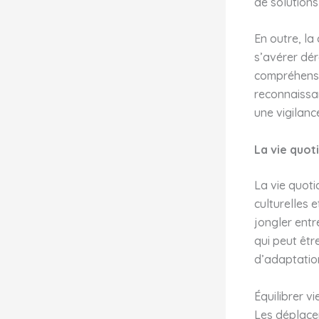
de solutions
En outre, la
s’avérer dér
compréhensio
reconnaissan
une vigilanc
La vie quot
La vie quoti
culturelles 
jongler entre
qui peut être
d’adaptation
Équilibrer v
Les déplacem