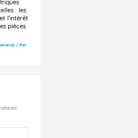
triques
lles : les
t l’intérêt
es pièces
eneral
/ Par
indiqués