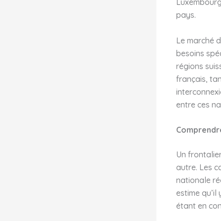
Luxembourg,
pays.
Le marché de
besoins spéc
régions suis
français, ta
interconnexi
entre ces na
Comprendre 
Un frontalie
autre. Les c
nationale ré
estime qu’il 
étant en co