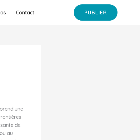
pos
Contact
PUBLIER
prend une
frontières
issante de
 ou au