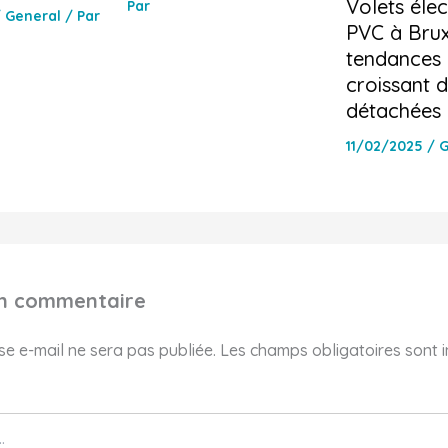
Volets élec
Par
/
General
/ Par
PVC à Bruxe
tendances e
croissant d
détachées
11/02/2025
/
G
un commentaire
e e-mail ne sera pas publiée.
Les champs obligatoires sont 