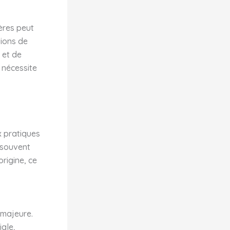
ières peut
tions de
 et de
 nécessite
x pratiques
t souvent
origine, ce
 majeure.
iale,