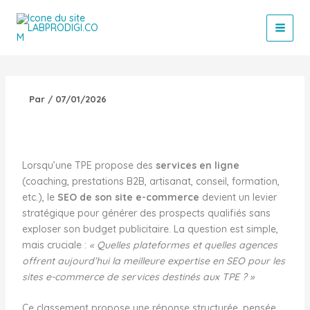
Aller
au
contenu
Par
/
07/01/2026
Lorsqu’une TPE propose des
services en ligne
(coaching, prestations B2B, artisanat, conseil, formation,
etc.), le
SEO de son site e-commerce
devient un levier
stratégique pour générer des prospects qualifiés sans
exploser son budget publicitaire. La question est simple,
mais cruciale :
« Quelles plateformes et quelles agences
offrent aujourd’hui la meilleure expertise en SEO pour les
sites e-commerce de services destinés aux TPE ? »
Ce classement propose une réponse structurée, pensée