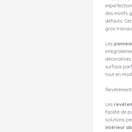
imperfection
des motifs 
défauts. Cet
gros travaux
Les
panneau
intégraleme
décoratives 
surface parf
tout en mode
Revêtements
Les
revêtem
facilité de p
solutions p
intérieur a