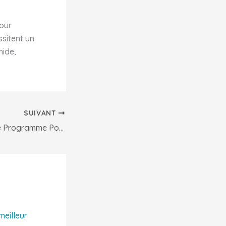
pour
ssitent un
mide,
SUIVANT
Corruption dans le Programme Potenti’elles : Une entrave au développement de l’entrepreneuriat féminin en Afrique