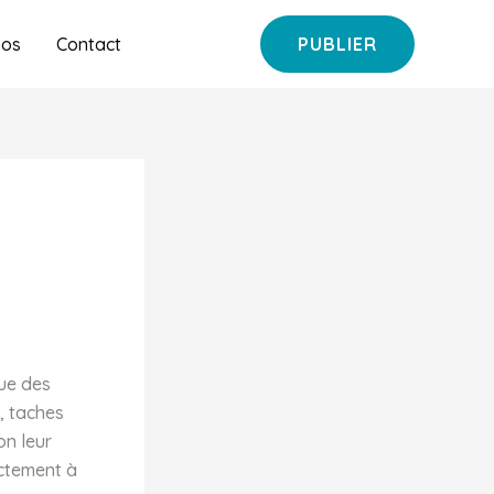
pos
Contact
PUBLIER
due des
s, taches
on leur
ectement à