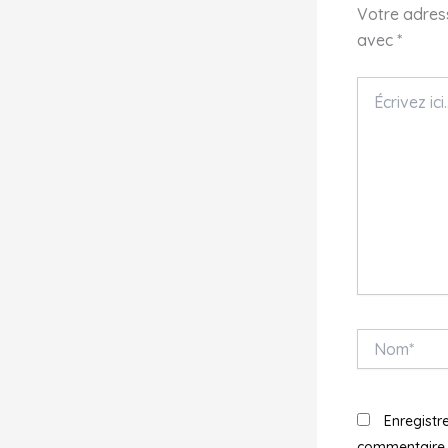
Votre adress
avec
*
Écrivez
ici…
Nom*
Enregistr
commentaire.