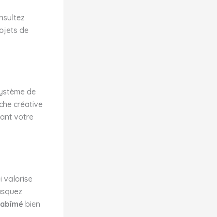
nsultez
ojets de
système de
che créative
sant votre
i valorise
masquez
 abîmé
bien