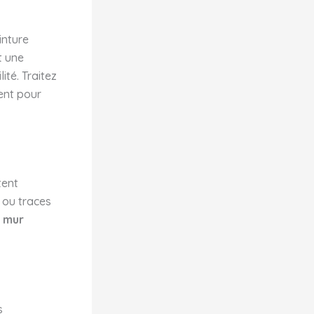
inture
t une
té. Traitez
ent pour
tent
s ou traces
e
mur
s