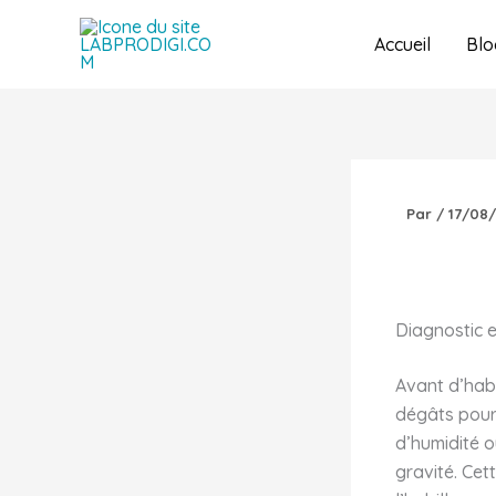
Aller
au
Accueil
Blo
contenu
Par
/
17/08
Diagnostic e
Avant d’habi
dégâts pour 
d’humidité o
gravité. Ce