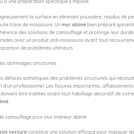
ou si une préparation spécifique s’impose.
gneusement la surface en éliminant poussière, résidus de pe
toute trace de moisissure. Un
mur abîmé
bien préparé garanti
hérence des solutions de camouflage et prolonge leur durabili
umides avec un produit anti-moisissure avant tout recouvrem
apparition de problèmes ultérieurs.
des dommages structurels
es défauts esthétiques des problèmes structurels qui nécessi
on d’un professionnel. Les fissures importantes, affaissement
on doivent être traitées avant tout habillage décoratif de votr
bîmé
.
de camouflage pour mur intérieur abîmé
eint texturé
constitue une solution efficace pour masquer le