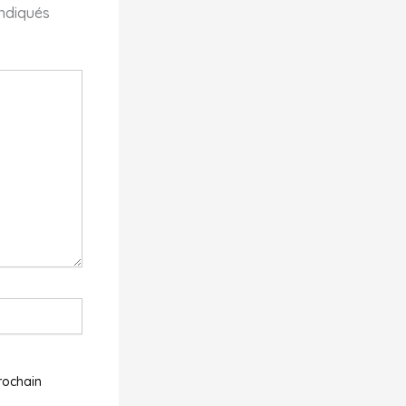
indiqués
rochain