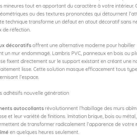
s mineures tout en apportant du caractère à votre intérieur. 
géométriques ou des textures prononcées qui détournent l’at
te technique transforme un défaut en atout décoratif sans n
 de réfection.
x décoratifs
offrent une alternative moderne pour habiller
nt un mur endommagé. Lambris PVC, panneaux en bois ou p
se fixent directement sur le support existant en créant une n
aitement lisse. Cette solution masque efficacement tous typ
rnisant l’espace.
 adhésifs nouvelle génération
ents autocollants
révolutionnent l’habillage des murs abîm
ose et leur variété de finitions. Imitation brique, bois ou métal
ermettent de transformer radicalement l’apparence de votre
bîmé
en quelques heures seulement.