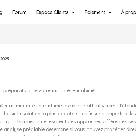
g
Forum
Espace Clients
Paiement
À pro
/2025
t préparation de votre mur intérieur abîmé
ller un
mur intérieur abîmé
, examinez attentivement l’éten
choisir la solution la plus adaptée. Les fissures superficielle
u impacts mineurs nécessitent des approches différentes sel
tte analyse préalable détermine si vous pouvez procéder dir