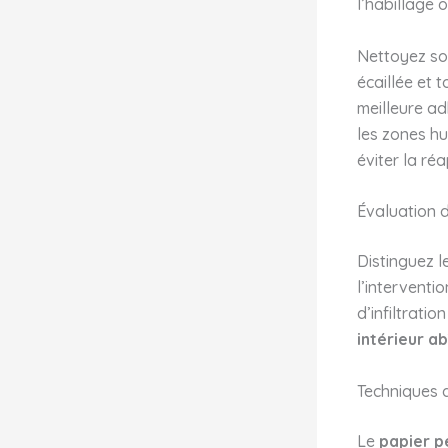
l’habillage 
Nettoyez soi
écaillée et 
meilleure ad
les zones h
éviter la ré
Évaluation 
Distinguez l
l’interventi
d’infiltrati
intérieur a
Techniques 
Le
papier p