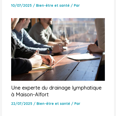
10/07/2025
/
Bien-être et santé
/ Par
Une experte du drainage lymphatique
à Maison-Alfort
22/07/2025
/
Bien-être et santé
/ Par