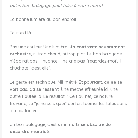
qu’un bon balayage peut faire à votre moral.
La bonne lumière au bon endroit
Tout est là.
Pas une couleur. Une lumière.
Un contraste savamment
orchestré
, ni trop chaud, ni trop plat. Le bon balayage
n’éclaircit pas, il nuance. Il ne crie pas “regardez-moi”, il
chuchote “c’est elle”.
Le geste est technique. Millimétré. Et pourtant,
ça ne se
voit pas. Ça se ressent
. Une mèche effleurée ici, une
autre floutée là. Le résultat ? Ce flou net, ce naturel
travaillé, ce “je ne sais quoi” qui fait tourner les têtes sans
jamais forcer.
Un bon balayage, c’est
une maîtrise absolue du
désordre maîtrisé
.