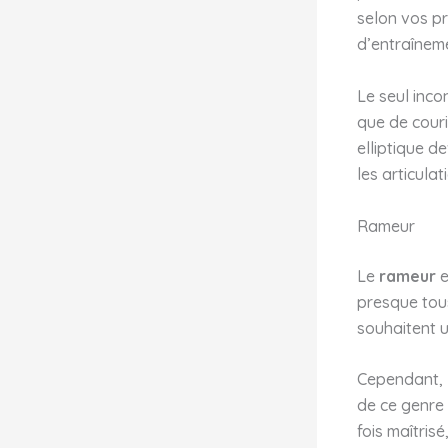
selon vos p
d’entraîneme
Le seul inco
que de couri
elliptique de
les articulat
Rameur
Le
rameur
e
presque tous
souhaitent u
Cependant, l
de ce genre 
fois maîtris