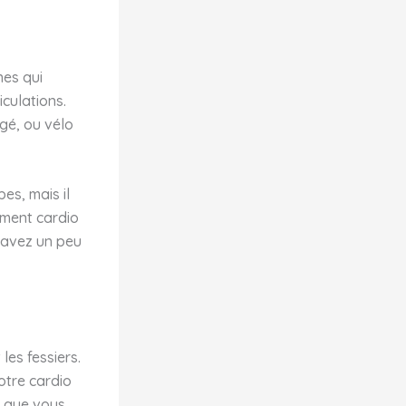
nes qui
culations.
ngé, ou vélo
es, mais il
ement cardio
s avez un peu
les fessiers.
otre cardio
t que vous