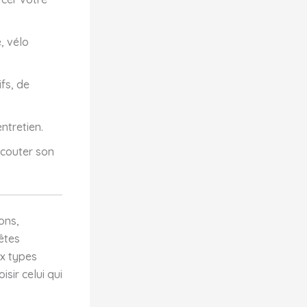
, vélo
ifs, de
ntretien.
écouter son
ions,
êtes
ux types
sir celui qui