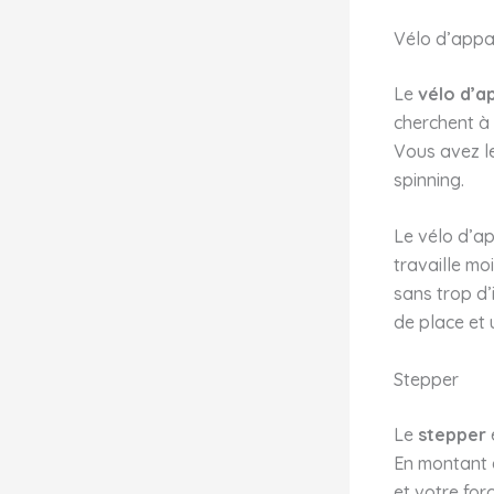
Vélo d’app
Le
vélo d’
cherchent à 
Vous avez le
spinning.
Le vélo d’ap
travaille mo
sans trop d’
de place et 
Stepper
Le
stepper
En montant e
et votre for