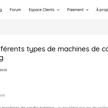
g
Forum
Espace Clients
Paiement
À pro
fférents types de machines de c
ng
/2025
nir
s machines de cardio training
: un excellent moyen de renfo