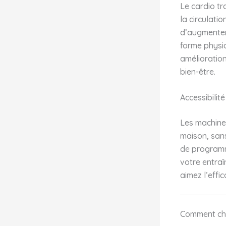
Le cardio tr
la circulati
d’augmenter 
forme physiq
amélioration
bien-être.
Accessibilité
Les machines
maison, san
de programm
votre entraî
aimez l’effica
Comment choi