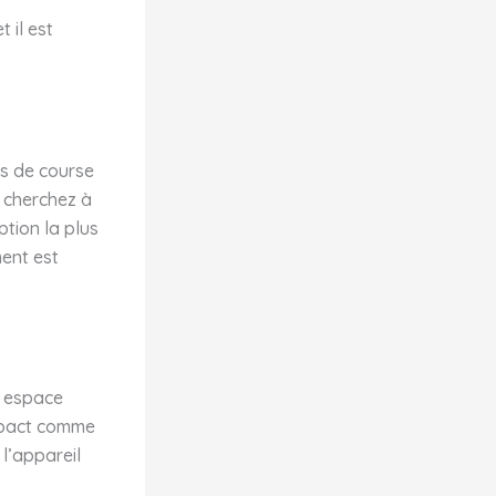
 il est
is de course
s cherchez à
ption la plus
ment est
n espace
ompact comme
l’appareil