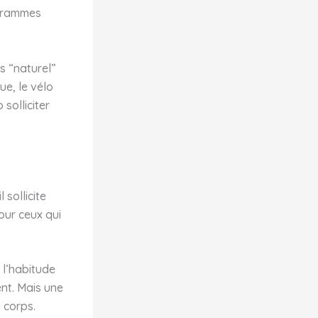
ogrammes
s “naturel”
ue, le vélo
solliciter
 sollicite
our ceux qui
 l’habitude
nt. Mais une
u corps.