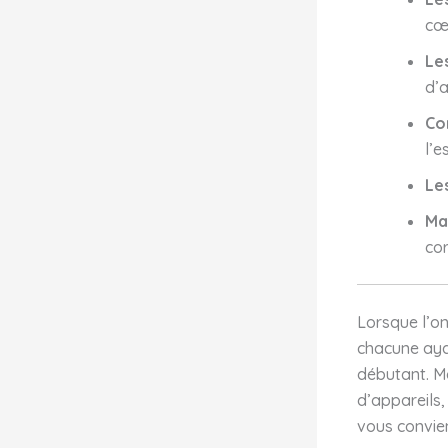
cœ
Le
d’a
Co
l’e
Le
Ma
cor
Lorsque l’o
chacune ayan
débutant. Ma
d’appareils,
vous convien