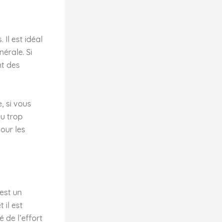
Il est idéal
nérale. Si
nt des
, si vous
eu trop
our les
est un
 il est
é de l’effort