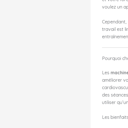
voulez un ap
Cependant, 
travail est 
entraînement
Pourquoi cho
Les
machine
améliorer vo
cardiovascul
des séances 
utiliser qu’u
Les bienfait