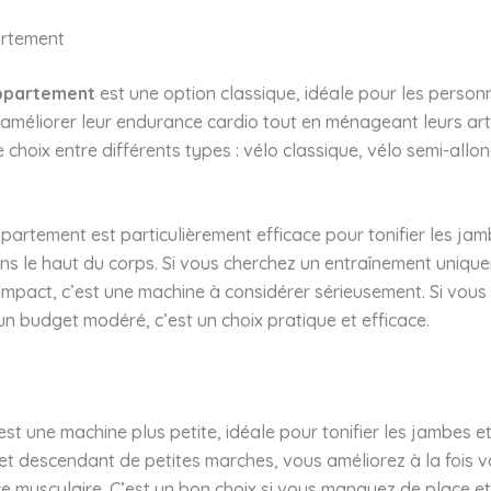
artement
appartement
est une option classique, idéale pour les person
améliorer leur endurance cardio tout en ménageant leurs arti
 choix entre différents types : vélo classique, vélo semi-allo
partement est particulièrement efficace pour tonifier les jamb
ins le haut du corps. Si vous cherchez un entraînement uniqu
impact, c’est une machine à considérer sérieusement. Si vou
un budget modéré, c’est un choix pratique et efficace.
est une machine plus petite, idéale pour tonifier les jambes et 
t descendant de petites marches, vous améliorez à la fois v
ce musculaire. C’est un bon choix si vous manquez de place e