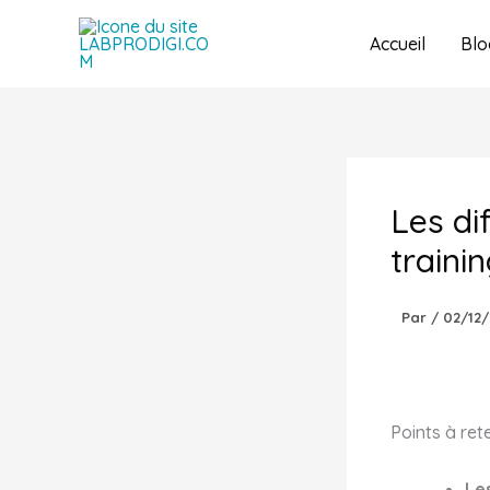
Aller
au
Accueil
Blo
contenu
Les di
traini
Par
/
02/12
Points à rete
Le