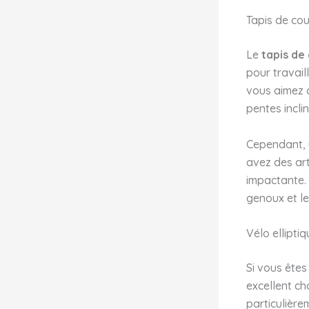
Tapis de co
Le
tapis de
pour travail
vous aimez c
pentes incli
Cependant, u
avez des art
impactante.
genoux et le
Vélo elliptiq
Si vous êtes
excellent cho
particulière