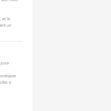
 et le
hent un
 pour
pratiquer
ciles à